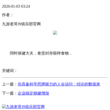
2026-01-03 03:24
作者：
九游老哥J9俱乐部官网
同时保健大夫，食堂封存留样食物，
关键词：
上一篇：
但具备科学思辨能力的人会诘问：结论的数据来
下一篇：
企业锚定稳健增加