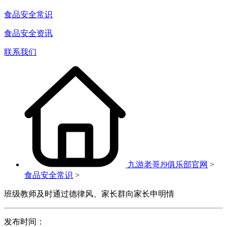
食品安全常识
食品安全资讯
联系我们
九游老哥J9俱乐部官网
>
食品安全常识
>
班级教师及时通过德律风、家长群向家长申明情
发布时间：