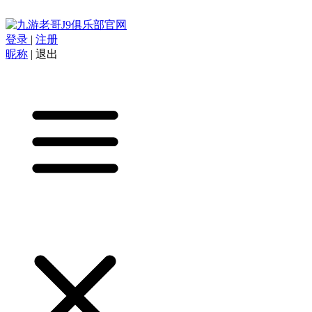
登录
|
注册
昵称
|
退出