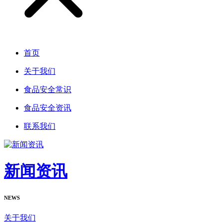
首页
关于我们
食品安全常识
食品安全资讯
联系我们
新闻资讯
NEWS
关于我们