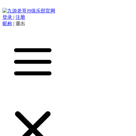
登录
|
注册
昵称
|
退出