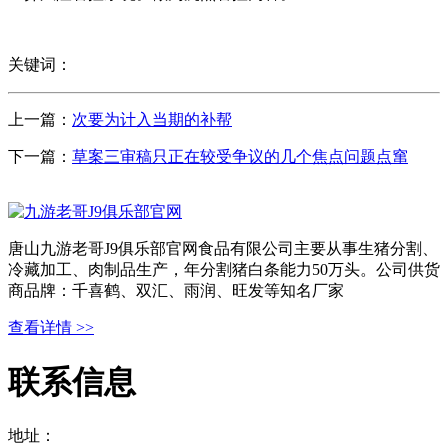
关键词：
上一篇：
次要为计入当期的补帮
下一篇：
草案三审稿只正在较受争议的几个焦点问题点窜
唐山九游老哥J9俱乐部官网食品有限公司主要从事生猪分割、
冷藏加工、肉制品生产，年分割猪白条能力50万头。公司供货
商品牌：千喜鹤、双汇、雨润、旺发等知名厂家
查看详情 >>
联系信息
地址：