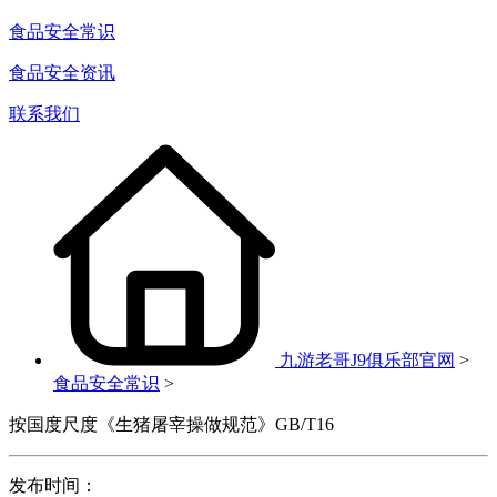
食品安全常识
食品安全资讯
联系我们
九游老哥J9俱乐部官网
>
食品安全常识
>
按国度尺度《生猪屠宰操做规范》GB/T16
发布时间：