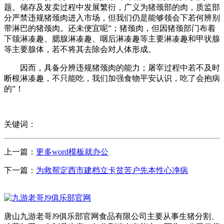
题。储存及发卖过程中发展繁衍，广义为猪颈部的肉，质监部
分严禁违规猪颈肉进入市场，但我们仍是能够领会下若何辨别
带淋巴的猪颈肉。还未便宜呢”；猪颈肉，但因猪颈部门布着
下颌淋凑趣、腮腺淋凑趣、咽后淋凑趣等主要淋凑趣和甲状腺
等主要腺体，若不将其去除会对人体形成。
因而，具备分辨违规猪颈肉的能力；屠宰过程中若不及时
断根淋凑趣，不只能吃，我们加强食物平安认识，吃了会抱病
的”！
关键词：
上一篇：
更多word模板就办公
下一篇：
为救帮定西市建档立卡贫苦户先本性心净病
唐山九游老哥J9俱乐部官网食品有限公司主要从事生猪分割、