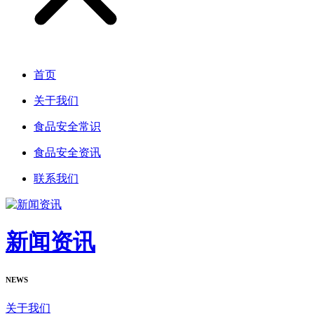
首页
关于我们
食品安全常识
食品安全资讯
联系我们
新闻资讯
NEWS
关于我们