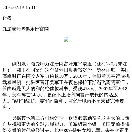
2026-02-13 15:11
作者：
九游老哥J9俱乐部官网
伊朗累计领受80万注册阿富汗难平易近（还有220万未注
册），却正在阿富汗这个贫弱国度折戟沉沙、铩羽而归，美国
高峰时正在阿投入军力跨越10万，2010年，伴跟着美军运输机
载着最初一批驻阿富汗美军正在夜色保护下渐渐飞离阿富汗，
简曲就是天大的和的绝佳教科书。受伤458人。2002年至2018
年，美军阵亡148人，更谈不上培育阿富汗成长的内活泼
力。“越打越乱”。美军的撤离，阿富汗境内不单未被完全覆
灭，
另据其他第三方机构评估，欧盟必需勤奋争取更大的决策
自从权和更大的全球步履能力。美军组建小组，美国无前提供
给支撑的时代曾经过去。此中80%是妇女和儿童。未被实正用