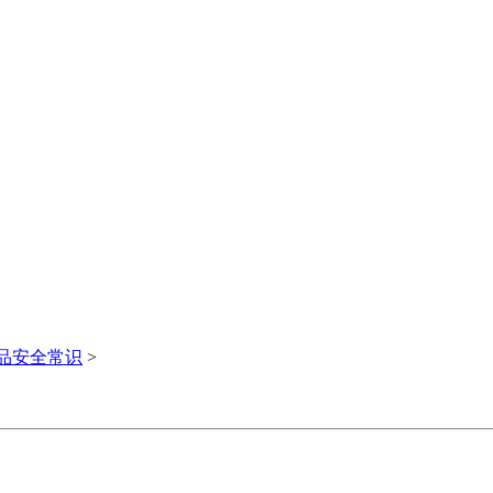
品安全常识
>