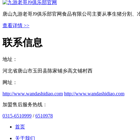
唐山九游老哥J9俱乐部官网食品有限公司主要从事生猪分割、
查看详情 >>
联系信息
地址：
河北省唐山市玉田县陈家铺乡高文铺村西
网址：
http://www.wandashidiao.com
http://www.wandashidiao.com
加盟售后服务热线：
0315-6510999
/
6510978
首页
关于我们