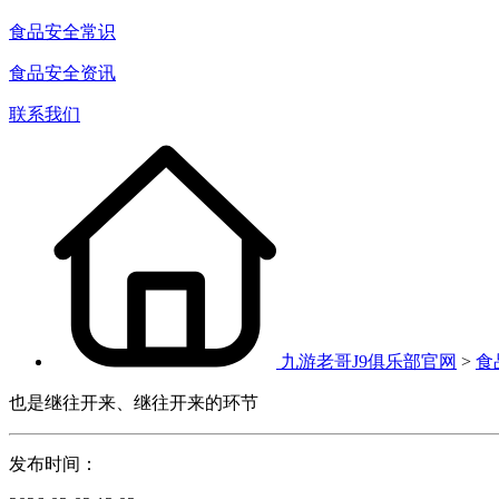
食品安全常识
食品安全资讯
联系我们
九游老哥J9俱乐部官网
>
食
也是继往开来、继往开来的环节
发布时间：