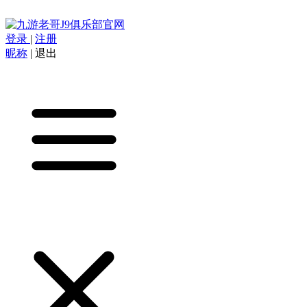
登录
|
注册
昵称
|
退出