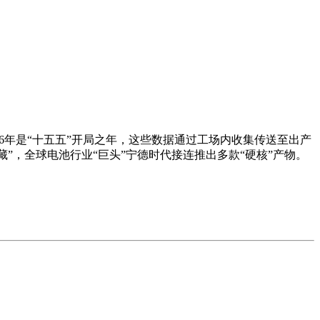
年是“十五五”开局之年，这些数据通过工场内收集传送至出产
藏”，全球电池行业“巨头”宁德时代接连推出多款“硬核”产物。