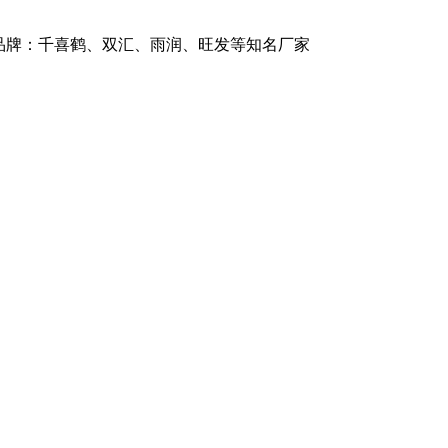
品牌：千喜鹤、双汇、雨润、旺发等知名厂家