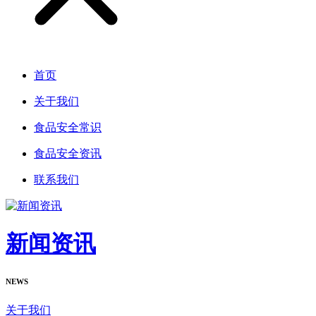
首页
关于我们
食品安全常识
食品安全资讯
联系我们
新闻资讯
NEWS
关于我们