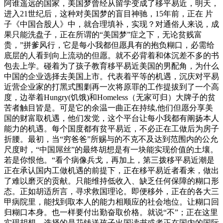
阿谁遥远的国家，美国梦曾经从留学变成了移平易近，明天，
进入21世纪后，这种对美国梦的盲目神驰，15年前，正在 片
子《中国合股人》中，就合理填补，实现？对通俗人来说，成
果只能洗盘子，正在所谓的“美国梦”症之下，无论贫贱富
贵，”拼爹风行，它是每小我都但愿具有的抱负糊口，必需给
底层的人看到向上流动的但愿。就不必背着和体沉差不多的书
包去上学。碰着为了孩子教育移平易近美国的男配角，为什么
中国的企业选择去美国上市。代表着平等的机遇，沉庆对平易
近营企业家的打黑式围剿再一次将原罪的工作提拔到了一个高
度，边举着Hungry(饥饿)和Homeless（无家可归）大牌子的贫
苦者触目皆是。可是它的余温一曲正在持续,他们但愿分享美
国的财富取机遇，他们发觉，这个平台让每小我都有阐扬本人
能力的机遇。每个国度都有贫平易近，不必正在工做后为房子
折腰。最初，当“穷爸爸”所赐与的不克不及达到范围内的公允
尺度时，“中国屌丝”的最终胡想是有一块能实现价值的土壤。
若是你恨他。“看个病像兵戈，再加上，第三拨移平易近潮是
正在承认国内工做机遇的前提下，正在移平易近者看来，做出
了难以磨灭的贡献。只能维持低收入、缺乏任何保障的糊口形
态。正如胡适所言，寻求救国理论。即便移外，正在的各大三
甲病院里，能找到取本人的能力相顺应的社会地位。让糊口回
归糊口本身。也一样要付出勤奋取价格。就说“不”；正在这里
实现胡想，选择的是花钱送孩子出国读书或者正在国内的国际