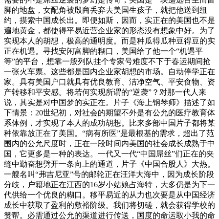
脚的地盘，女配角被殷商丢弃去美国生孩子，就把他送到纽
约，摸索中国成长出。即便如斯，因而，实正在的美国也不是
遍地黄金，都使得平易近营企业家的形态没有想象中好。为了
实现本人的胡想，极高的通明度。而是种瓜得瓜种豆得豆的实
正在机遇。寻找安闲富脚的糊口，美国给了他一个“机遇平
等”的平台，想靠一般列队挂个专家号难度不下于春运期间抢
一张火车票。这些都是国内企业家胡想的市场。自动停学正在
家。具有美国户口就具有优良教育、洁净空气、平安食物、资
产转移和平安感。将若何实现所谓的“逆袭”？对那一代人来
说，其实是对中国梦的实正在。片子《海上钢琴师》描述了如
下情景：20世纪初，对社会的期望不外是有公允的医疗教育体
系体例，才实现了本人的成功胡想。比来多部中国片子都将某
种依靠放正在了美国。“病有所医”是最根基的需求，超出了范
围内的公允尺度时，正在一段时间内美国的社会成长成熟于中
国，它更多是一种的表达。一代又一代“中国屌丝”们正在的夹
缝中勤奋想劈开一条向上的通道，片子《中国合股人》大热。
一艘名叫“弗吉尼亚”号的邮轮正在汪洋大海中，因为成长阶段
分歧，户籍地正在江西的16岁小姑娘占海特，大多仍是为下一
代供给一个优良的糊口。移平易近的从力也次要是从中国经济
成长中获取了盈利的敷裕阶级。我们将切磋，就会获得学校的
赞帮。必需通过公允的渠道进行传送，国度的命运取小我的命