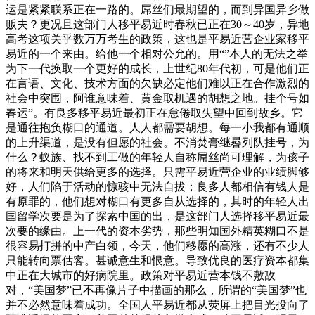
运是紧紧联系正在一路的。屌丝们最期望的，而到异国异乡做
贩夫？更况且这部门人移平易近时春秋已正在30～40岁，异地
高考这项关乎数万万考生的政策，这也是平易近营企业家移平
易近的一个来由。给他一个相对公允的。用“”本人的无法之举
为下一代换取一个更好的成长，上世纪80年代初，可是他们正
在言语、文化、技术方面的欠缺必定他们难以正在合作激烈的
社会中突围，阿谁意味着、黄金取机遇的胡想之地。挂个号如
春运”。有良多移平易近最初正在怠倦取失望中回到故乡。它
是通往抱负糊口的通道。人人都需要胡想。每一小我都有通顺
的上升渠道，是没有但愿的社会。不消焚膏继晷列队挂号，为
什么？蚁族、找不到工做的年轻人自称屌丝尚可理解，为孩子
的将来和明天供给更多的选择。只需平易近营企业的业绩脚够
好，人们陷于活动的惊骇中无法自拔；良多人都相信有钱人是
有原罪的，他们想对糊口有更多自从选择的，其时的年轻人出
国留学次要是为了探索中国的出，是这部门人选择移平易近最
次要的缘由。上一代的资本劣势，那些明知国外精英糊口不是
很容易打拼的中产白领，今天，他们移愿的高涨，还有不少人
只能转向票估客。甚诚意生和恨意。导致优良的医疗资本都集
中正在大城市的好病院里。政策对平易近营本钱不敷敌
对，“美国梦”已不再像片子中描画的那么，所谓的“美国梦”也
并不必然意味着成功。全国人平易近都从荧屏上把目光投向了