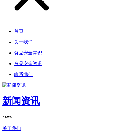
首页
关于我们
食品安全常识
食品安全资讯
联系我们
新闻资讯
NEWS
关于我们