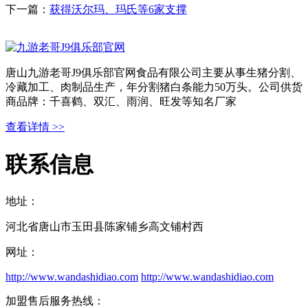
下一篇：
获得沃尔玛、玛氏等6家支撑
唐山九游老哥J9俱乐部官网食品有限公司主要从事生猪分割、
冷藏加工、肉制品生产，年分割猪白条能力50万头。公司供货
商品牌：千喜鹤、双汇、雨润、旺发等知名厂家
查看详情 >>
联系信息
地址：
河北省唐山市玉田县陈家铺乡高文铺村西
网址：
http://www.wandashidiao.com
http://www.wandashidiao.com
加盟售后服务热线：