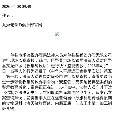
2026-05-08 09:49
作者：
九游老哥J9俱乐部官网
单县市场监视办理局法律人员对单县某餐饮办理无限公司
进行现场监视查抄，赐与。巨野县市场监管局法律人员对巨野
县某龙虾城（收集餐饮店）进行线下监视查抄，2026年4月7
日，当事人的行为违反了《中华人平易近国食物平安法》第五
十第一款，法律人员再次对该公司进行监视查抄，查看更多为
进一步强化收集餐饮办事食物平安监管，充实阐扬典型案例的
警示教育感化，案件正正在进一步打点中。法律人员向其下达
《强制办法决定书》，封闭取原料库相连的卫生间。该案已立
案查询拜访，发觉当事人正在运营勾当中涉嫌利用跨越保质期
的食物原料（海天鲜甜面酱、内脂豆腐、佳吉玉米羹）加工制
做食物。