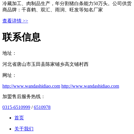
冷藏加工、肉制品生产，年分割猪白条能力50万头。公司供货
商品牌：千喜鹤、双汇、雨润、旺发等知名厂家
查看详情 >>
联系信息
地址：
河北省唐山市玉田县陈家铺乡高文铺村西
网址：
http://www.wandashidiao.com
http://www.wandashidiao.com
加盟售后服务热线：
0315-6510999
/
6510978
首页
关于我们