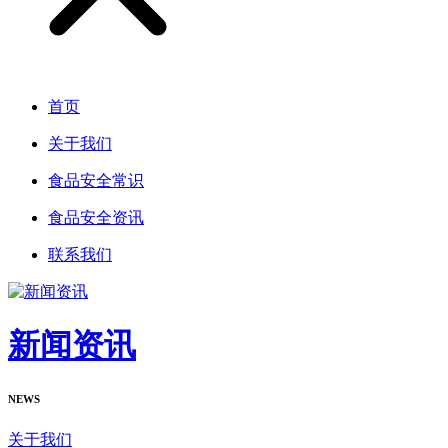
首页
关于我们
食品安全常识
食品安全资讯
联系我们
新闻资讯
NEWS
关于我们