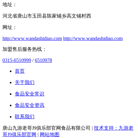
地址：
河北省唐山市玉田县陈家铺乡高文铺村西
网址：
http://www.wandashidiao.com
http://www.wandashidiao.com
加盟售后服务热线：
0315-6510999
/
6510978
首页
关于我们
食品安全常识
食品安全资讯
联系我们
唐山九游老哥J9俱乐部官网食品有限公司 |
技术支持：九游老
哥J9俱乐部官网
|
网站地图