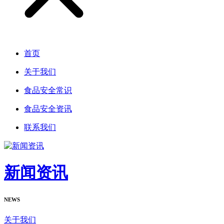
首页
关于我们
食品安全常识
食品安全资讯
联系我们
新闻资讯
NEWS
关于我们