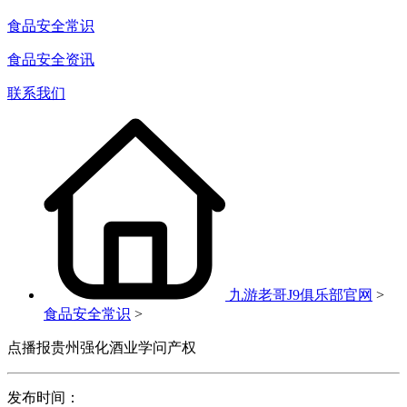
食品安全常识
食品安全资讯
联系我们
九游老哥J9俱乐部官网
>
食品安全常识
>
点播报贵州强化酒业学问产权
发布时间：