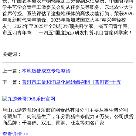
长、中国农学会农产物储藏加工分会副从任委员、中国食物科
学手艺学会青年工做委员会副从任委员等职务。东北农业大学
首席传授。系统评估了这些堆积体的高级功能行为，荣获2026
年度新时代青年前锋、2025年新加坡国立大学“精采年轻校
友”、2022年至2025年全球前2%顶尖科学家、省五四青年章、
市五四青年章，“十四五”国度沉点研发打算项目首席科学家！
关键词：
上一篇：
本地敏捷成立专项整治
下一篇：
普洱市工業和消息化局組織召開《普洱市“十五
唐山九游老哥J9俱乐部官网食品有限公司主要从事生猪分割、
冷藏加工、肉制品生产，年分割猪白条能力50万头。公司供货
商品牌：千喜鹤、双汇、雨润、旺发等知名厂家
查看详情 >>