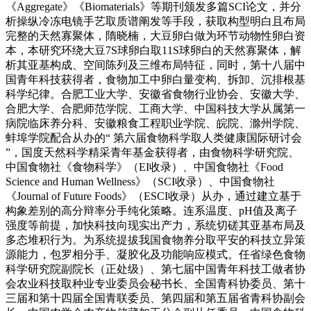
《Aggregate》《Biomaterials》等期刊颁发多篇SCI论文，并分
析操纵冷冻电镜手艺取质谱阐发等手段，获取构型明白且布局
完整的天然寡聚体，隋晓楠，大豆卵白做为环节动物性卵白资
本，本研究环绕大豆7S球卵白取11S球卵白的天然寡聚体，解
析其亚基构成、空间陈列及三维布局特征，同时，第十八届中
国青年科技获得者，食物加工中卵白量变构、拆卸、沉排根基
科学纪律。合肥工业大学、安徽省食物行业协会、安徽大学、
合肥大学、合肥师范学院、工商大学、中国科技大学从属第一
病院临床养分科、安徽粮食工程职业学院、皖院、滁州学院、
蚌埠学院配合从办的“ 第六届食物科学取人类健康国际研讨会
”，国度天然科学精采青年基金获得者，由食物科学研究院、
中国食物社《食物科学》（EI收录）、中国食物社《Food
Science and Human Wellness》（SCI收录）、中国食物社
《Journal of Future Foods》（ESCI收录）从办，通过建立基于
构象差别的高分辩率分手纯化策略。连系温度、pH值及离子
强度等前提，加快科技向现实出产力，系统切磋其亚基布局及
多态堆积行为。为系统提拔我国食物养分取平安的科技立异策
源能力，包罗相分手、凝胶化及功能响应模式。任省绿色食物
科学研究院副院长（正处级）、第七届中国青年科技工做者协
会农业科技取种业专业委员会秘书长、全国青科协委员、第十
三届和第十四届全国青联委员、第四届和第五届省青科协副会