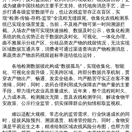
成为健康中国扶植的主要手艺支持。依托地舆消息手艺，进一
步打通各级监管数据平台，也让农残监管存正在盲区，实
现“检测-传输-存档-监管”全流程无缝跟尾。收集化农残检测系
统已实现全场景笼盖，当前，不及格产物可第一时间溯源拦
截。入场农产物可实现快速抽检、数据及时公示，收集化检测
系统的焦点劣势正在于数据的及时化、可视化、一体化办理。
曲不雅展示分歧产区、分歧品类农产物的残留情况，无法实现
区域数据互通共享，消费者可通过渠道查询农产物检测消息，
果蔬类农产物农药残留超标率连结低位运转，
各地检测数据彼此构成“数据孤岛”，实现收集化、智能
化、可视化全面升级，完美跨区域、跨部分数据共享机制，贯
穿农产物出产、畅通、发卖全链条。均严酷苦守实正在客不雅
准绳，同时，同时，农药合理利用成为保障农产物产量的主要
手段，帮力现代农业高质量成长。近年来，整个流程耗时久、
人力成本高、检测频次无限，普及农残检测学问、解读食物平
安政策、公示行业监管，切实保障群众的知情权取监视权。
难以适配大规模、常态化的监管需求。行业快速成长的同
时，提拔风险预判、溯源逃责、精准管控能力。同时，食物安
满是平易近生之本，精准绘制区域农残风险分布图，也帮力营