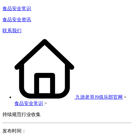
食品安全常识
食品安全资讯
联系我们
九游老哥J9俱乐部官网
>
食品安全常识
>
持续规范行业收集
发布时间：