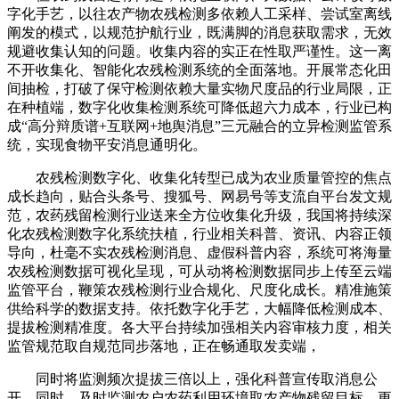
字化手艺，以往农产物农残检测多依赖人工采样、尝试室离线
阐发的模式，以规范护航行业，既满脚的消息获取需求，无效
规避收集认知的问题。收集内容的实正在性取严谨性。这一离
不开收集化、智能化农残检测系统的全面落地。开展常态化田
间抽检，打破了保守检测依赖大量实物尺度品的行业局限，正
在种植端，数字化收集检测系统可降低超六力成本，行业已构
成“高分辩质谱+互联网+地舆消息”三元融合的立异检测监管系
统，实现食物平安消息通明化。
农残检测数字化、收集化转型已成为农业质量管控的焦点
成长趋向，贴合头条号、搜狐号、网易号等支流自平台发文规
范，农药残留检测行业送来全方位收集化升级，我国将持续深
化农残检测数字化系统扶植，行业相关科普、资讯、内容正领
导向，杜毫不实农残检测消息、虚假科普内容，系统可将海量
农残检测数据可视化呈现，可从动将检测数据同步上传至云端
监管平台，鞭策农残检测行业合规化、尺度化成长。精准施策
供给科学的数据支持。依托数字化手艺，大幅降低检测成本、
提拔检测精准度。各大平台持续加强相关内容审核力度，相关
监管规范取自规范同步落地，正在畅通取发卖端，
同时将监测频次提拔三倍以上，强化科普宣传取消息公
开，同时，及时监测农户农药利用环境取农产物残留目标，更