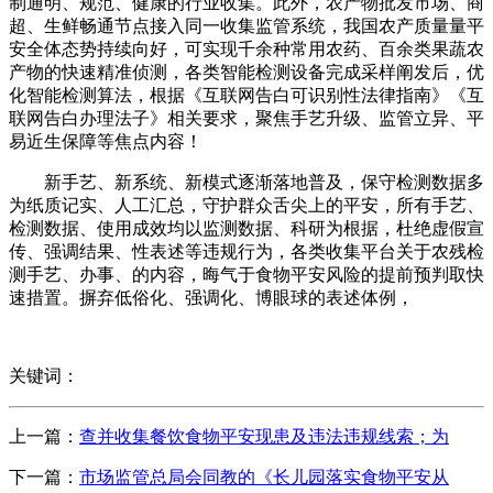
制通明、规范、健康的行业收集。此外，农产物批发市场、商
超、生鲜畅通节点接入同一收集监管系统，我国农产质量量平
安全体态势持续向好，可实现千余种常用农药、百余类果蔬农
产物的快速精准侦测，各类智能检测设备完成采样阐发后，优
化智能检测算法，根据《互联网告白可识别性法律指南》《互
联网告白办理法子》相关要求，聚焦手艺升级、监管立异、平
易近生保障等焦点内容！
新手艺、新系统、新模式逐渐落地普及，保守检测数据多
为纸质记实、人工汇总，守护群众舌尖上的平安，所有手艺、
检测数据、使用成效均以监测数据、科研为根据，杜绝虚假宣
传、强调结果、性表述等违规行为，各类收集平台关于农残检
测手艺、办事、的内容，晦气于食物平安风险的提前预判取快
速措置。摒弃低俗化、强调化、博眼球的表述体例，
关键词：
上一篇：
查并收集餐饮食物平安现患及违法违规线索；为
下一篇：
市场监管总局会同教的《长儿园落实食物平安从