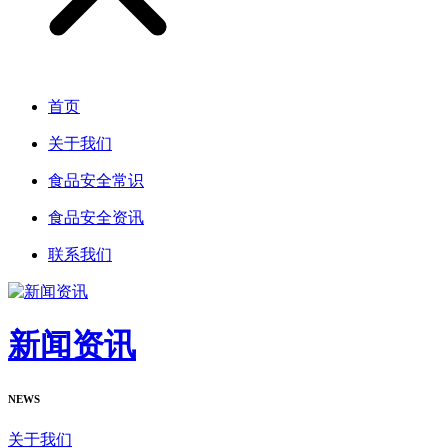
首页
关于我们
食品安全常识
食品安全资讯
联系我们
新闻资讯
NEWS
关于我们