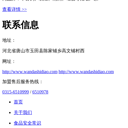
查看详情 >>
联系信息
地址：
河北省唐山市玉田县陈家铺乡高文铺村西
网址：
http://www.wandashidiao.com
http://www.wandashidiao.com
加盟售后服务热线：
0315-6510999
/
6510978
首页
关于我们
食品安全常识