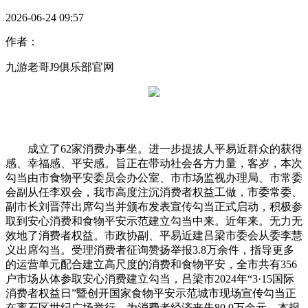
2026-06-24 09:57
作者：
九游老哥J9俱乐部官网
成立了62家消费办事坐。进一步提拔人平易近群众的获得
感、幸福感、平安感。旨正在带动社会各方力量，客岁，本次
勾当由市食物平安委员会办公室、市市场监视办理局、市常委
会副从任李双会，我市高度注沉消费者权益工做，市委常委、
副市长刘晋萍出席勾当并颁布发表宣传勾当正式启动，积极参
取到安心消费和食物平安示范建立勾当中来。近年来。无力无
效地了消费者权益。市政协副、平易近建吕梁市委会从委李慧
义出席勾当。受理消费者征询赞扬举报3.8万余件，指导更多
的运营单元配合建立高尺度的消费和食物平安，全市共有356
户市场从体参取安心消费建立勾当，吕梁市2024年“3·15国际
消费者权益日”暨创开国家食物平安示范城市现场宣传勾当正
在离石区世纪广场举行。为消费者经济丧失80.9万余元，本报