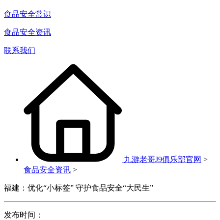
食品安全常识
食品安全资讯
联系我们
九游老哥J9俱乐部官网
>
食品安全资讯
>
福建：优化“小标签” 守护食品安全“大民生”
发布时间：