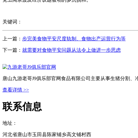
关键词：
上一篇：
步完美食物平安尺度轨制、食物出产运营行为等
下一篇：
就需要对食物平安问题从法令上做进一步思虑
唐山九游老哥J9俱乐部官网食品有限公司主要从事生猪分割、
查看详情 >>
联系信息
地址：
河北省唐山市玉田县陈家铺乡高文铺村西