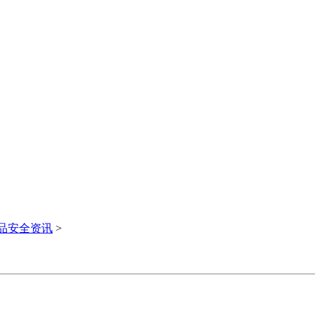
品安全资讯
>