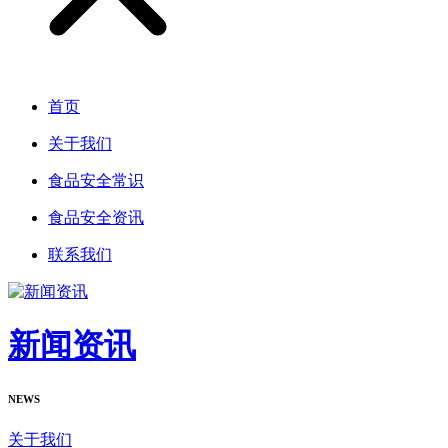
首页
关于我们
食品安全常识
食品安全资讯
联系我们
新闻资讯
NEWS
关于我们