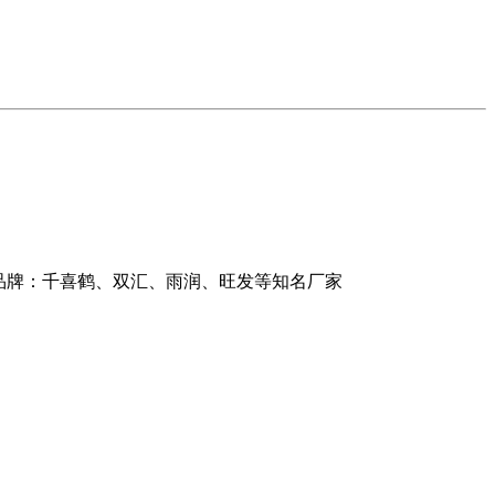
品牌：千喜鹤、双汇、雨润、旺发等知名厂家