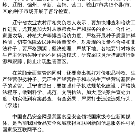
岭、辽阳、锦州、阜新、盘锦、营口、鞍山7市共15个县(市、
区)的种子市场开展了督导检查。
辽宁省农业农村厅相关负责人表示，要加快排查和暗访工
作进度，尤其是加大对从事粮食生产和服务的企业、合作社、
家庭农场、种植大户等排查暗访力度。严格开展种子质量抽样
检测，切实保障农民用种质量安全。对发现的质量不合格和非
法种子，要严格溯源，坚决处理，严禁下地。各地要针对粮食
生产主体购买种子的不同供货模式，研究采取灵活措施进行溯
源和跟踪，防止出现监管盲区。
在兼顾全面监管的同时，还要突出抓好对侵犯品种权、生
产经营假劣种子、无证生产经营种子和非法生产经营转基因种
子的监管。辽宁省提出，要加强种子执法规范化建设，严格执
法程序，做到科学、规范、文明执法。加大违法案件查处力
度，切实做到有案必查、有查必果，严厉打击违法违规行为。
（李越）
中国食品安全网是我国食品安全领域国家级专业新闻媒
体。是当前我国食品安全领域获得互联网新闻信息服务许可的
国家级互联网平台。