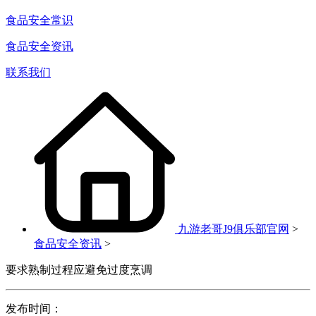
食品安全常识
食品安全资讯
联系我们
九游老哥J9俱乐部官网
>
食品安全资讯
>
要求熟制过程应避免过度烹调
发布时间：