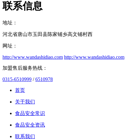
联系信息
地址：
河北省唐山市玉田县陈家铺乡高文铺村西
网址：
http://www.wandashidiao.com
http://www.wandashidiao.com
加盟售后服务热线：
0315-6510999
/
6510978
首页
关于我们
食品安全常识
食品安全资讯
联系我们