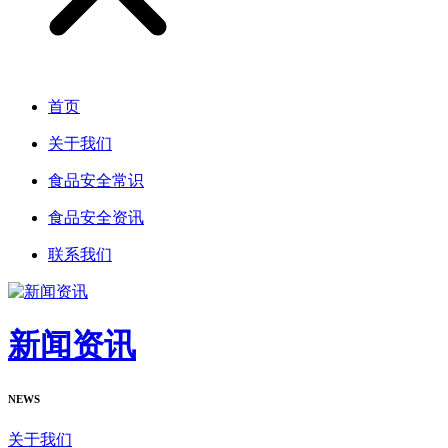
首页
关于我们
食品安全常识
食品安全资讯
联系我们
新闻资讯
NEWS
关于我们