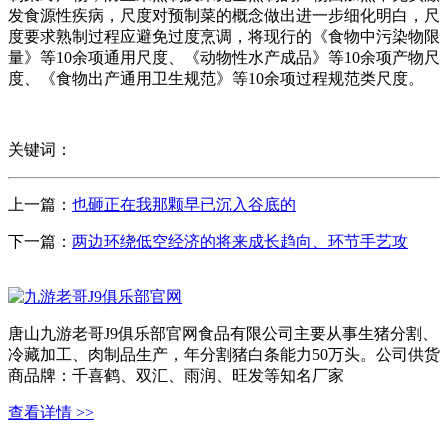
发食源性疾病，尺度对预制菜的概念做出进一步细化明白，尺
度要求熟制过程应避免过度烹调，将现行的《食物中污染物限
量》等10余项通用尺度、《动物性水产成品》等10余项产物尺
度、《食物出产通用卫生规范》等10余项过程规范类尺度。
关键词：
上一篇：
也砸正在我那颗早已沉入谷底的
下一篇：
两边环绕低空经济的将来成长趋向、环节手艺攻
唐山九游老哥J9俱乐部官网食品有限公司主要从事生猪分割、
冷藏加工、肉制品生产，年分割猪白条能力50万头。公司供货
商品牌：千喜鹤、双汇、雨润、旺发等知名厂家
查看详情 >>