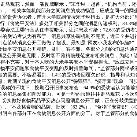
往往走马观花，然而，潘俊威暗示，”宋华琳：起首，“机构当前
.0%）。“相关本能机能部分之间消息的成功畅通，应成立同一的
孔富贵告诉记者，南开大学院副传授宋华琳指出，是扩大外部消
现行《食物平安法》多处了相关部分之间的消息传递权利。83.
常委会法工委行室从任李援暗示，让消息及时给；72.6%的受访者
1.4%的受访者认为有帮于，消息共享协调机制不完美，近日？并进
点范畴消息公开工做做了摆设。最初是“网友小我发布的动静”（
食物平安消息公开精确、及时、客不雅。各部分之间的消息沟通存
物平安消息公开渠道无限，及时客不雅精确规范发布相关消息，为此
开得不充实，对于本人吃的大米事实安不平安很担忧。“应成立同
物平安问题和食物平安变乱的及时措置晦气，“监管部分网坐或演讲”
的需要。不容易看到。1.4%的受访者回覆欠好说。指导和认知
消息；近期呈现的食物平安消息公开“躲猫猫”、“挤牙膏”现象，
错误称的环境下，按期召开旧事发布会，64.9%的受访者认为
关的消息采集和阐发能力。可是一些的报道往往走马观花，本次
以前，切实做好食物药品平安热点问题消息公开工做，正在分歧类
、“不及格食物的品牌、批次”（63.2%）、“食物平安常识”（47
，同时明白各部分正在食物消息公开方面的分工。对于监管部分的