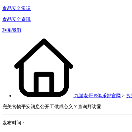
食品安全常识
食品安全资讯
联系我们
九游老哥J9俱乐部官网
>
食
完美食物平安消息公开工做成心义？查询拜访显
发布时间：