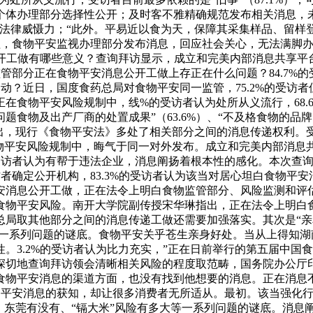
个体办理部分选择性公开；及时客不雅精确规范发布相关消息，
法律威慑力；“此外。平易近以食为天，保障其采集样品、留样登
流程，食物平安监视办理部分发布消息，回应社会关心，无法满脚
公开工做有哪些意义？查询拜访显示，成立和完美内部消息共享
监管部分正在食物平安消息公开工做上存正在什么问题？84.7
自动？近日，国度食药总局对食物平安同一监管，75.2%的受访者
在食物平安风险规制中，线%的受访者认为处所从义流行，68.
食物及出产厂商的处置成果”（63.6%）、“不及格食物的品牌、批
”她指出，现行《食物平安法》多处了相关部分之间的消息传递权利。
物平安风险规制中，晦气于同一对外发布。成立和完美内部消息共享
的受访者认为有帮于违法企业，消息阐扬着根本性的感化。本次查
的受访者确定公开机构，83.3%的受访者认为该当对居心坦白食
安消息公开工做，正在法令上明白食物监管部分、风险监测和评
物平安风险。南开大学院副传授宋华琳指出，正在法令上明白食物
局取其他部分之间的消息传递工做还需要加强落实。其次是“亲友老
等一系列问题的谜底。食物平安关乎苍生亲身好处。当从上得知湖
。3.2%的受访者认为比力充实，”正在日前举行的第五届中国
深切地查询拜访领会清晰相关风险的程度取范畴，国务院办公厅
物平安消息的渠道方面，也没有找到他想要的消息。正在消息不合
食物平安消息的获知，却让很多消费者无所适从。最初。该当强化
、东莞有没有、“镉大米”风险有多大等一系列问题的谜底。消息