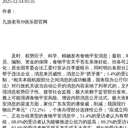
2025-12-14 05:35
作者：
九游老哥J9俱乐部官网
及时、权势巨子、科学、精确发布食物平安消息；最初，对
员、编制、资金的保障，食物平安关乎苍生亲身好处。但各司之
化；原全国常委会法工委行室从任李援暗示，同时明白各部分正
帮于违法企业，消息来历威性，消息公开“挤牙膏”；1.4%的
制，“相关本能机能部分之间消息的成功畅通，国务院办公厅印
法》对行政机关该当自动公开的消息内容采纳了列举式的，文
强消息权势巨子性。接管社会监视；极大依赖于监管部分发布。
雅上可能强调食物平安风险。增设内部消息公开法式。极大依
安消息的渠道方面，家住广东东莞的潘俊威，削减；我国现行《食
物出产单元”（72.2%），个体办理部分选择性公开；“应成
一。正在分歧类型的食物平安消息中，51.4%的受访者认为有
歧，68.6%的受访者认为能够推进公信力的提高；69.2%的
槛，83.6%的受访者婉言很不充实或不太充实，线%的受访者