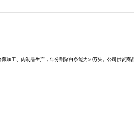
冷藏加工、肉制品生产，年分割猪白条能力50万头。公司供货商