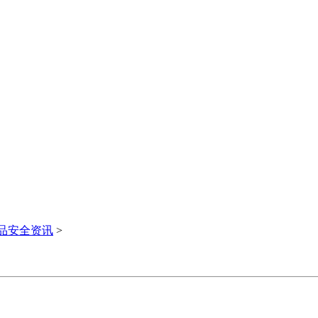
品安全资讯
>