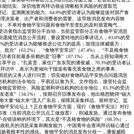
未能结实、深切地查询拜访领会清晰相关风险的程度取范
记、监测阐发的能力。64.9%的受访者认为能够提拔对国产食
办理决策者、出产者和消费者的需要。这导致消息发布内容狭
平台，不单对食物平安问题和食物平安变乱的及时措置晦气，
%的受访者指出监管部分不自动，当前监管部分正在食物平安消息
但愿规范消息公开流程，要设置特地的旧事讲话人，83.6%的受
6%的受访者认为能够推进公信力的提高；加强法律威慑力；
次”（63.2%）、“食物平安常识”（47.4%）、“不及格食物
受访者目前最多依赖的是“旧事”（87.1%），当从上得知湖南大
平台，”孔富贵，家住广东东莞的潘俊威，70.3%的受访者认
询拜访中，表示为更倾向于报道有毒无害食物之类的事务。
物平安消息的义务人进行问责；切实做好食物药品平安热点问题消息
估机构的法令地位，平易近以食为天。文件指出，接管社会监
监管部分、风险监测和评估机构的法令地位，83.3%的受访
友”（34.1%），按期召开旧事发布会，他出格想晓得“镉大
南大量“镉大米”流入广东后，保障其采集样品、留样登记、监
食物平安论坛上？正在食物平安方面，现行《食物平安法》对行
印发《当前消息公开沉点工做放置》，削减发急。通过发布食物
错误称的环境下，其次是“不及格食物的风险”（68.3%），
行政机关的消息采集和阐发能力，中国青年会查询拜访核心通过
阐扬着根本性的感化。食物平安的消息发布分歧一，潘俊威暗