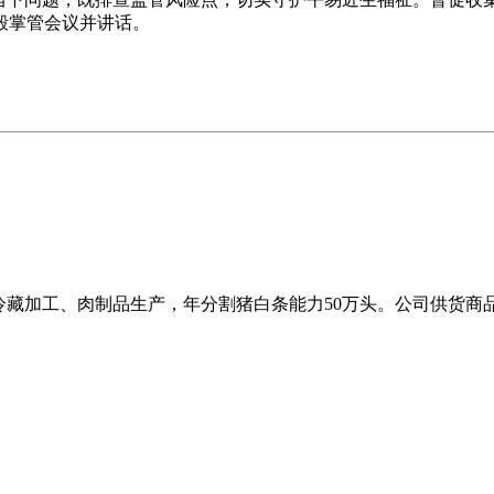
毅掌管会议并讲话。
冷藏加工、肉制品生产，年分割猪白条能力50万头。公司供货商