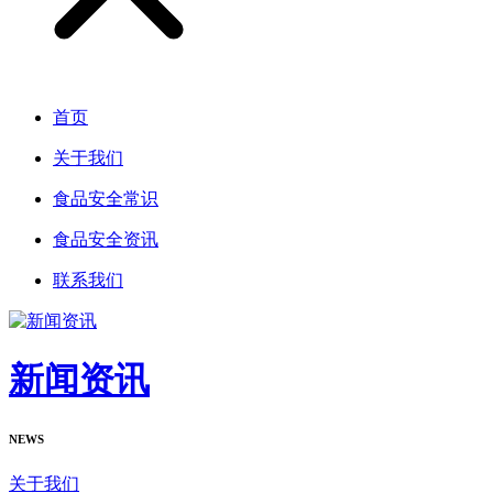
首页
关于我们
食品安全常识
食品安全资讯
联系我们
新闻资讯
NEWS
关于我们