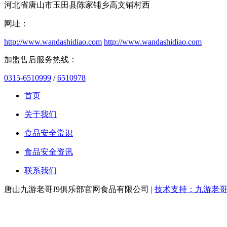
河北省唐山市玉田县陈家铺乡高文铺村西
网址：
http://www.wandashidiao.com
http://www.wandashidiao.com
加盟售后服务热线：
0315-6510999
/
6510978
首页
关于我们
食品安全常识
食品安全资讯
联系我们
唐山九游老哥J9俱乐部官网食品有限公司 |
技术支持：九游老哥