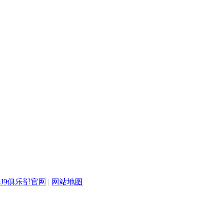
J9俱乐部官网
|
网站地图