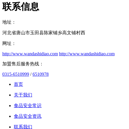
联系信息
地址：
河北省唐山市玉田县陈家铺乡高文铺村西
网址：
http://www.wandashidiao.com
http://www.wandashidiao.com
加盟售后服务热线：
0315-6510999
/
6510978
首页
关于我们
食品安全常识
食品安全资讯
联系我们