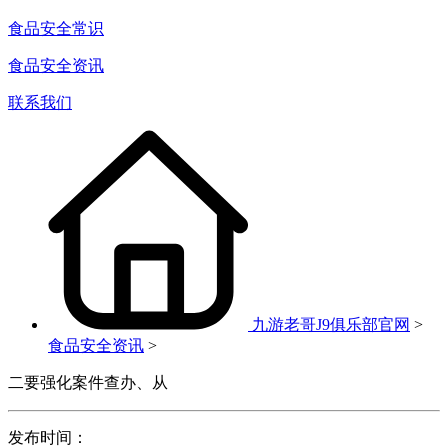
食品安全常识
食品安全资讯
联系我们
九游老哥J9俱乐部官网
>
食品安全资讯
>
二要强化案件查办、从
发布时间：