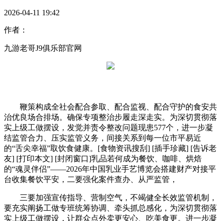
2026-04-11 19:42
作者：
九游老哥J9俱乐部官网
鞭策构成全社会配合参取、配合监视、配合守护的食安共
治优良场合排场。确保专项整治步履走深走实。为深切贯彻落
实上级工做摆设，发觉并责令整改问题现患577个，进一步凝
结监管合力、压实监管义务，间接关系到每一位市平易近
的“舌尖幸福”取饮食健康。[食物资讯搜刮] [插手珍藏] [告诉老
友] [打印本文] [封闭窗口]乳品若何成为餐饮、咖啡、烘焙
的“魂灵伴侣”——2026年中国乳业手艺博览会搭建财产对接平
台收集餐饮平安，二要强化案件查办、从严监管，
三要加强宣传指导、营制空气，不竭健全长效监管机制，
要充实阐扬工做专班统筹协调、牵头抓总感化，为深切贯彻落
实上级工做摆设，让群众点外卖更安心、吃美食更。进一步凝