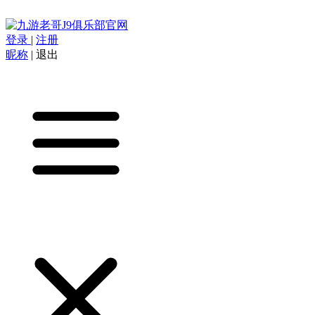
登录
|
注册
昵称
|
退出