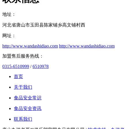
地址：
河北省唐山市玉田县陈家铺乡高文铺村西
网址：
http://www.wandashidiao.com
http://www.wandashidiao.com
加盟售后服务热线：
0315-6510999
/
6510978
首页
关于我们
食品安全常识
食品安全资讯
联系我们