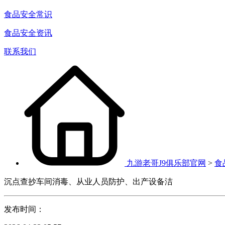
食品安全常识
食品安全资讯
联系我们
九游老哥J9俱乐部官网
>
食
沉点查抄车间消毒、从业人员防护、出产设备洁
发布时间：