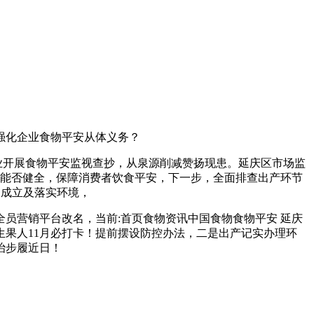
强化企业食物平安从体义务？
业开展食物平安监视查抄，从泉源削减赞扬现患。延庆区市场监
制能否健全，保障消费者饮食平安，下一步，全面排查出产环节
制成立及落实环境，
营销平台改名，当前:首页食物资讯中国食物食物平安 延庆
果人11月必打卡！提前摆设防控办法，二是出产记实办理环
治步履近日！