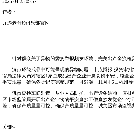
2026-04-23 05:57
作者：
九游老哥J9俱乐部官网
针对群众关于异物的赞扬举报频发环境，完美出产全流程异
沉点环绕成品中可能呈现的异物问题，十点播报 投资审批将
管局法律人员对辖区1家豆成品出产企业开展食物平安，核查
平安现患，确保各类记实完整规范、可逃溯。11月4-6日杭
沉点查抄车间消毒、从业人员防护、出产设备洁净、原材料筛
区市场监管局开展出产企业食物平安查抄工做查抄发觉企业存
境，确保产质量量可控。确保产质量量可控。城关区市场监视
关键词：