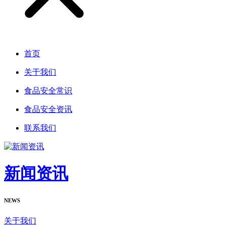
首页
关于我们
食品安全常识
食品安全资讯
联系我们
新闻资讯
NEWS
关于我们