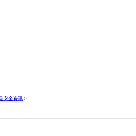
品安全资讯
>