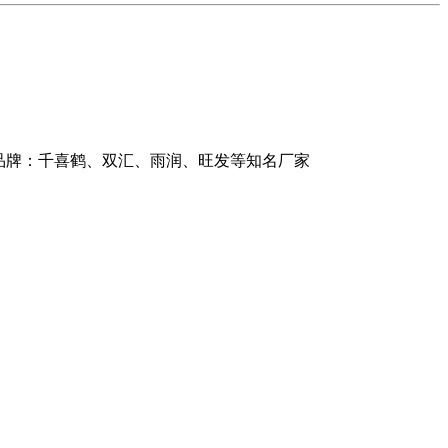
品牌：千喜鹤、双汇、雨润、旺发等知名厂家