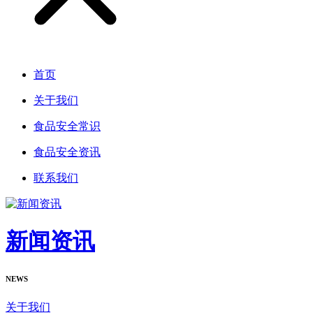
首页
关于我们
食品安全常识
食品安全资讯
联系我们
新闻资讯
NEWS
关于我们