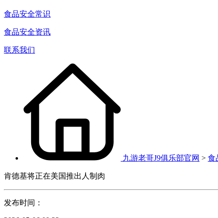
食品安全常识
食品安全资讯
联系我们
九游老哥J9俱乐部官网
>
食
肯德基将正在美国推出人制肉
发布时间：