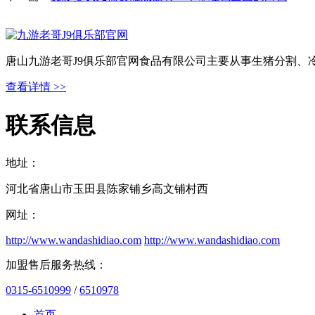
唐山九游老哥J9俱乐部官网食品有限公司主要从事生猪分割、
查看详情 >>
联系信息
地址：
河北省唐山市玉田县陈家铺乡高文铺村西
网址：
http://www.wandashidiao.com
http://www.wandashidiao.com
加盟售后服务热线：
0315-6510999
/
6510978
首页