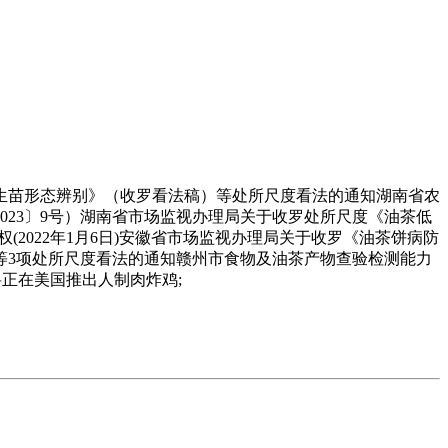
苗形态辨别》（收罗看法稿）等处所尺度看法的通知湖南省农
023〕9号）湖南省市场监视办理局关于收罗处所尺度《油茶低
2022年1月6日)安徽省市场监视办理局关于收罗《油茶饼病防
等3项处所尺度看法的通知赣州市食物及油茶产物查验检测能力
正在美国推出人制肉炸鸡;