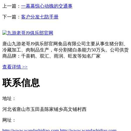
上一篇：
一幕幕惊心动魄的交通事
下一篇：
客户分发七防手册
唐山九游老哥J9俱乐部官网食品有限公司主要从事生猪分割、
冷藏加工、肉制品生产，年分割猪白条能力50万头。公司供货
商品牌：千喜鹤、双汇、雨润、旺发等知名厂家
查看详情 >>
联系信息
地址：
河北省唐山市玉田县陈家铺乡高文铺村西
网址：
http://www.wandashidiao.com
http://www.wandashidiao.com