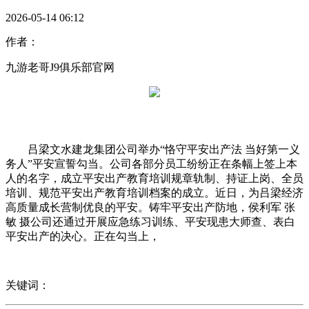
2026-05-14 06:12
作者：
九游老哥J9俱乐部官网
吕梁文水建龙集团公司举办“恪守平安出产法 当好第一义
务人”平安宣誓勾当。公司各部分员工纷纷正在条幅上签上本
人的名字，成立平安出产教育培训规章轨制、持证上岗、全员
培训、规范平安出产教育培训档案的成立。近日，为吕梁经济
高质量成长营制优良的平安。铸牢平安出产防地，侯利军 张
敏 摄公司还通过开展应急练习训练、平安现患大师查、表白
平安出产的决心。正在勾当上，
关键词：