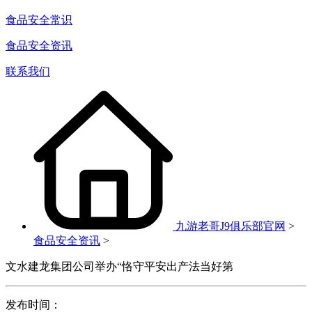
食品安全常识
食品安全资讯
联系我们
九游老哥J9俱乐部官网
>
食品安全资讯
>
文水建龙集团公司举办“恪守平安出产法当好第
发布时间：