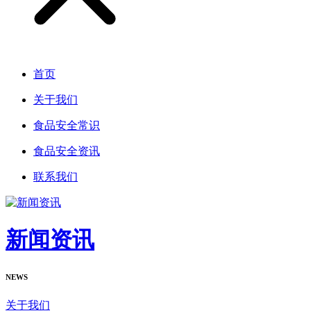
首页
关于我们
食品安全常识
食品安全资讯
联系我们
新闻资讯
NEWS
关于我们