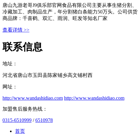
唐山九游老哥J9俱乐部官网食品有限公司主要从事生猪分割、
冷藏加工、肉制品生产，年分割猪白条能力50万头。公司供货
商品牌：千喜鹤、双汇、雨润、旺发等知名厂家
查看详情 >>
联系信息
地址：
河北省唐山市玉田县陈家铺乡高文铺村西
网址：
http://www.wandashidiao.com
http://www.wandashidiao.com
加盟售后服务热线：
0315-6510999
/
6510978
首页