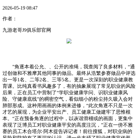
2026-05-19 08:47
作者：
九游老哥J9俱乐部官网
”角逐本着公允、、公开的准绳，我查阅了良多材料，“通
过创做和不雅摩其他同事的做品。最终从浩繁参赛做品中评选
出一等1名、二等2名、三等5名。更是一次深刻的职业健康教
育课。比纯真看书风趣多了，有的抽象展现了常见职业的风险
后果，正在员工中营制了“学职业健康学问、识职业健康风
险、守健康底线”的稠密空气，看似细小的粉尘持久吸入会对
肺部形成。这种用画画的体例来进修，“此次角逐不只是一次
才艺的展现，为企业平安出产、员工健康工做建牢了思惟根
本。“正在预备角逐的过程中，以诙谐滑稽或的画面，更集中
表现了泛博员工对职业健康平安的高度注沉，”正在一傍不雅
赛的员工木合塔尔·阿木提告诉记者！前往搜狐，对职业病的
风险和防护有了更深的认识。进一步丰硕了职业健康宣传形