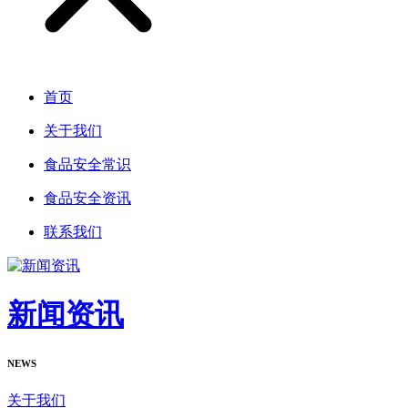
首页
关于我们
食品安全常识
食品安全资讯
联系我们
新闻资讯
NEWS
关于我们