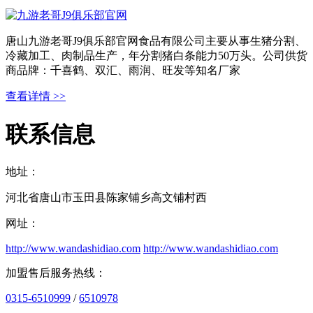
唐山九游老哥J9俱乐部官网食品有限公司主要从事生猪分割、
冷藏加工、肉制品生产，年分割猪白条能力50万头。公司供货
商品牌：千喜鹤、双汇、雨润、旺发等知名厂家
查看详情 >>
联系信息
地址：
河北省唐山市玉田县陈家铺乡高文铺村西
网址：
http://www.wandashidiao.com
http://www.wandashidiao.com
加盟售后服务热线：
0315-6510999
/
6510978