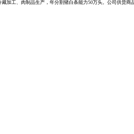
冷藏加工、肉制品生产，年分割猪白条能力50万头。公司供货商