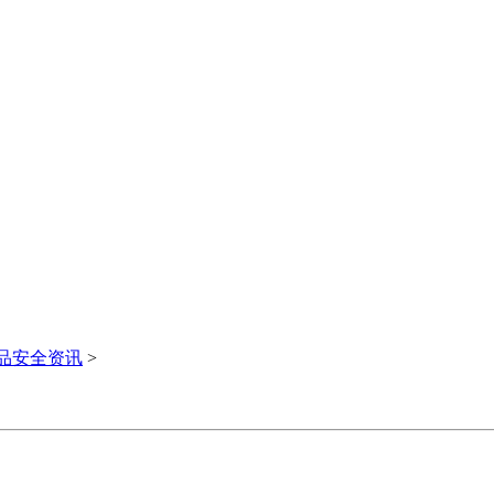
品安全资讯
>