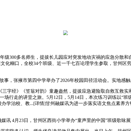
年级300多名师生，提拔长儿园应对突发地动灾祸的应急分散和
硕校园文化糊口，全校34个班级、近一千七百论理学生参取，甘州区
读故事，张掖市第四中学举办了2026年校园田径活动会。实地感
三字经》《笠翁对韵》童趣盎然，提拔应急避险取自救互救实和
行走的讲堂之旅。5月12日，5月14日，本次练习训练以“班级.
办学治校、教...[详情]甘州融媒讯为进一步落实语文焦点素养方
融媒讯 4月23日，甘州区西街小学举办“童声里的中国”班级歌咏