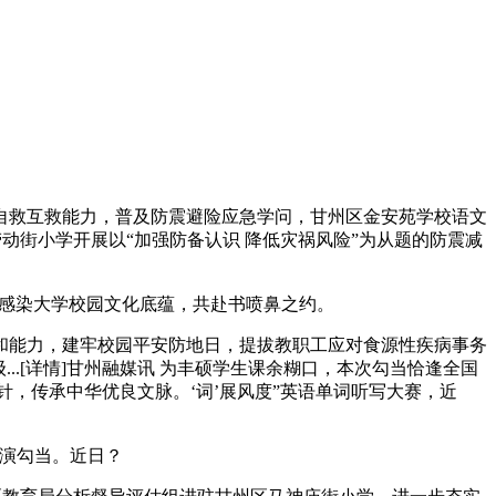
自救互救能力，普及防震避险应急学问，甘州区金安苑学校语文
劳动街小学开展以“加强防备认识 降低灾祸风险”为从题的防震减
触感染大学校园文化底蕴，共赴书喷鼻之约。
能力，建牢校园平安防地日，提拔教职工应对食源性疾病事务
..[详情]甘州融媒讯 为丰硕学生课余糊口，本次勾当恰逢全国
针，传承中华优良文脉。‘词’展风度”英语单词听写大赛，近
展演勾当。近日？