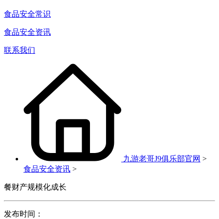
食品安全常识
食品安全资讯
联系我们
九游老哥J9俱乐部官网
>
食品安全资讯
>
餐财产规模化成长
发布时间：