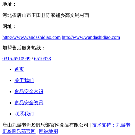
地址：
河北省唐山市玉田县陈家铺乡高文铺村西
网址：
http://www.wandashidiao.com
http://www.wandashidiao.com
加盟售后服务热线：
0315-6510999
/
6510978
首页
关于我们
食品安全常识
食品安全资讯
联系我们
唐山九游老哥J9俱乐部官网食品有限公司 |
技术支持：九游老
哥J9俱乐部官网
|
网站地图