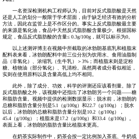
一名资深检测机构工程师认为，目前对反式脂肪酸是天然
还是人工的划分一般限于学术层面，由于缺乏经济有效的分析
方法，因此在监管上是不作区分的。事实上反式脂肪酸最主要
的来源是氢化油，食品中天然反式脂肪酸含量极少。根据国标
规定，食品反式脂肪酸的含量≤ 0.3g/100g，就可以标示为0。
以上述测评博主在视频中所截取的冰勃朗基底乳和植脂末
配料表来看，冰勃朗配料中前三位分别为饮用水、食用油脂制
品（非氢化）、浓缩乳（生牛乳）＞3%；而植脂末则是淀粉
糖、植物油（部分氢化）、乳清粉。虽然两者成分看似相近，
实则在使用原料以及含量高低上均不相同。
此外，除了成分、功效，科学的评测还应该看剂量。除了
反式脂肪酸之外，该视频中还指出了冰勃朗另一个问题——糖
和脂肪含量。视频中提供的检测数据显示：脱水前，冰勃朗的
总糖和脂肪含量分别是5.1（g/100g）和22.7（g/100g）；脱水
以后，冰勃朗的总糖和脂肪含量分别是10.2（g/100g），
45.4（g/100g）；植脂末是17.2（g/100g）和33.4（g/100g）。
表面上看，冰勃朗的脂肪含量比植脂末更高。
在奶茶实际制作中，奶茶会按一定比例加入茶底、牛奶或