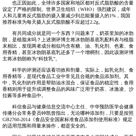
也正因如此，全球许多国家和地区都对反式脂肪酸的含量
设定了严格的限制。世界卫生组织（WHO）强烈建议，成年
人和儿童将反式脂肪的摄入量减少到总能量摄入的1%，我国
推荐标准为每天摄入反式脂肪酸不应超过2.2g。
有共同成分就是同一个东西？问题来了，奶茶里加的冰勃
朗，是植脂末吗？上述测评博主将冰勃朗基底乳配料表与植脂
末相比，发现两者成分相似均含有糖、油、乳化剂、色素、食
用香精，甚至冰勃朗基底乳还多了一个增稠剂，因此该测评博
主将冰勃朗称为“科技乳”。
科学的评测还应该看功效和剂量。实际上，如乳化剂、食
用香精等，是现代食品工业中常见且合规的食品添加剂。其
中，乳化剂的作用是帮助油水混合，保证食品的稳定性，食用
香精则用于提升或调整食品的风味广泛用于奶茶、冰激凌、沙
拉酱等多种食品中。
科信食品与健康信息交流中心主任、中华预防医学会健康
传播分会常务委员钟凯曾指出，无论哪种添加剂，只要是按照
GB2760-2014《食品安全国家标准食品添加剂使用标准》规定
的适用范围和用量来操作，都是安全的。