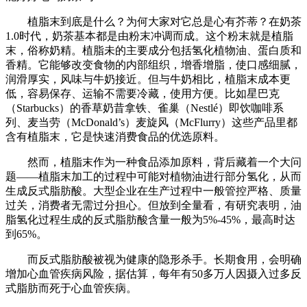
植脂末到底是什么？为何大家对它总是心有芥蒂？在奶茶
1.0时代，奶茶基本都是由粉末冲调而成。这个粉末就是植脂
末，俗称奶精。植脂未的主要成分包括氢化植物油、蛋白质和
香精。它能够改变食物的内部组织，增香增脂，使口感细腻，
润滑厚实，风味与牛奶接近。但与牛奶相比，植脂末成本更
低，容易保存、运输不需要冷藏，使用方便。比如星巴克
（Starbucks）的香草奶昔拿铁、雀巢（Nestlé）即饮咖啡系
列、麦当劳（McDonald’s）麦旋风（McFlurry）这些产品里都
含有植脂末，它是快速消费食品的优选原料。
然而，植脂末作为一种食品添加原料，背后藏着一个大问
题——植脂末加工的过程中可能对植物油进行部分氢化，从而
生成反式脂肪酸。大型企业在生产过程中一般管控严格、质量
过关，消费者无需过分担心。但放到全量看，有研究表明，油
脂氢化过程生成的反式脂肪酸含量一般为5%-45%，最高时达
到65%。
而反式脂肪酸被视为健康的隐形杀手。长期食用，会明确
增加心血管疾病风险，据估算，每年有50多万人因摄入过多反
式脂肪而死于心血管疾病。