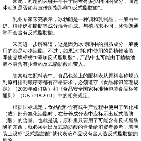
因此，问题的关键并不在于两者有多少相同的成分，而是
冰勃朗是否如其宣传所指那样“0反式脂肪酸”。
乳业专家宋亮表示，冰勃朗是一种调和乳制品，一般由牛
奶、植物奶和脂肪等成分混合而成。与植脂末不同，冰勃朗通
常不会含有反式脂肪酸。
宋亮进一步解释道，这是因为冰博朗中的脂肪成分一般使
用的都是动物油脂。不过，如果冰博朗中使用的是植物油脂，
即使品牌标榜“0添加反式脂肪酸”，产品中也可能由于植物油
脂本身含有少量的反式脂肪酸而带入。
答案就在配料表中。食品包装上的配料表从原料名称规范
到原料排列顺序等都有严格要求，必须遵守《食品标识管理规
定》（2009年修订版）和《食品安全国家标准预包装食品标签
通则》（GB 7718-2011）中的相关规定。
根据国标规定，食品配料含有或生产过程中使用了氢化和
（或）部分氢化油脂时，在营养成分表中应标示出反式脂肪
（酸）的含量。也就是说，原料里只要用了可能含有反式脂肪
酸的东西，就必须标出反式脂肪酸的含量给消费者参考，若包
装上没标“反式脂肪酸”就代表该产品没有含人造反式脂肪酸的
风险。