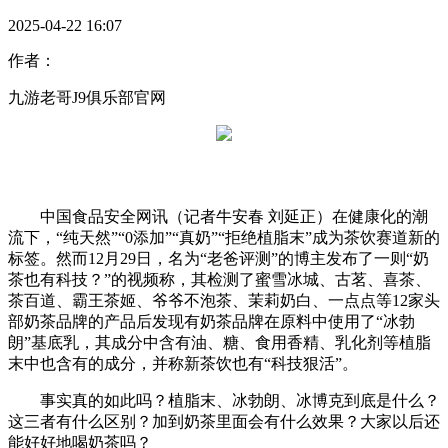
2025-04-22 16:07
作者：
九游老哥J9俱乐部官网
中国食品安全网讯（记者牛安春 刘延正）在健康化的潮
流下，“纯天然”“0添加”“真奶”“拒绝植脂末”成为茶饮赛道新的
标签。然而12月29日，名为“老爸评测”的博主发布了一则“奶
茶也有科技？”的视频称，其检测了蜜雪冰城、古茗、喜茶、
茶百道、霸王茶姬、爷爷不泡茶、茉莉奶白、一点点等12家头
部奶茶品牌的产品后发现有奶茶品牌在原料中使用了“冰勃
朗”基底乳，其成分中含有油、糖、食用香精、乳化剂等植脂
末中也含有的成分，并称新茶饮也有“科技狠活”。
事实真的如此吗？植脂末、冰勃朗、冰博克到底是什么？
这三者有什么区别？加到奶茶里面会有什么效果？大家以后还
能好好地喝奶茶吗？