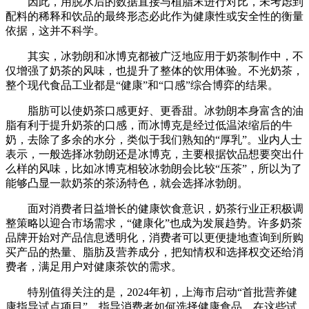
因此，用脱水后的数据直接与植脂末进行对比，未考虑到
配料的稀释和饮品的最终形态必此作为健康性或安全性的衡量
依据，这并不科学。
其实，冰勃朗和冰博克都被广泛地应用于奶茶制作中，不
仅增强了奶茶的风味，也提升了整体的饮用体验。不光奶茶，
整个现代食品工业都是“健康”和“口感”综合博弈的结果。
脂肪可以使奶茶口感更好、更香甜。冰勃朗本身富含的油
脂有利于提升奶茶的口感，而冰博克是经过低温浓缩后的牛
奶，去除了多余的水分，类似于我们熟知的“厚乳”。业内人士
表示，一般选择冰勃朗还是冰博克，主要根据饮品想要突出什
么样的风味，比如冰博克相较冰勃朗会比较“压茶”，所以为了
能够凸显一款奶茶的茶汤特色，就会选择冰勃朗。
面对消费者日益增长的健康饮食意识，奶茶行业正积极调
整策略以迎合市场需求，“健康化”也成为发展趋势。许多奶茶
品牌开始对产品信息透明化，消费者可以更便捷地查询到所购
买产品的热量、脂肪及营养成分，把知情权和选择权交还给消
费者，满足用户对健康茶饮的需求。
特别值得关注的是，2024年初，上海市启动“首批营养健
康指导试点项目”，指导消费者如何选择健康食品。在这些试