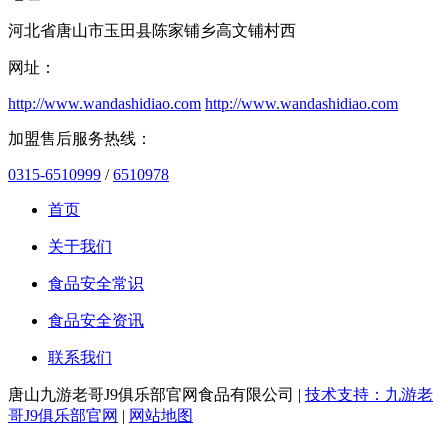
河北省唐山市玉田县陈家铺乡高文铺村西
网址：
http://www.wandashidiao.com
http://www.wandashidiao.com
加盟售后服务热线：
0315-6510999
/
6510978
首页
关于我们
食品安全常识
食品安全资讯
联系我们
唐山九游老哥J9俱乐部官网食品有限公司 |
技术支持：九游老
哥J9俱乐部官网
|
网站地图