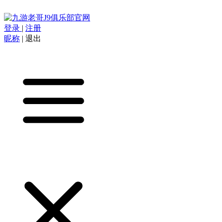
登录
|
注册
昵称
|
退出