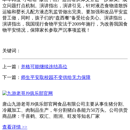
立问题打点机制。演讲指出，演讲引见，针对液态食物道散拆
运输和婴长儿配方液态乳监管做出完美。要加强和改品平安监
督工做，同时，孩子们的“盘西餐”备受社会关心。演讲指出，
演讲指出，我国现行食物平安法于2009年施行，为改善我国食
物平安情况，保障家长参取严沉事项监视！
关键词：
上一篇：
并格可能继续连结高位
下一篇：
师生平安取校园不变供给无力保障
唐山九游老哥J9俱乐部官网食品有限公司主要从事生猪分割、
冷藏加工、肉制品生产，年分割猪白条能力50万头。公司供货
商品牌：千喜鹤、双汇、雨润、旺发等知名厂家
查看详情 >>