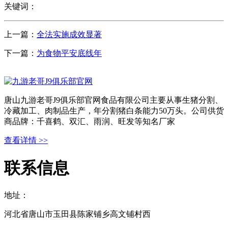
关键词：
上一篇：
全法实施成效显著
下一篇：
为食物平安底线年
唐山九游老哥J9俱乐部官网食品有限公司主要从事生猪分割、
冷藏加工、肉制品生产，年分割猪白条能力50万头。公司供货
商品牌：千喜鹤、双汇、雨润、旺发等知名厂家
查看详情 >>
联系信息
地址：
河北省唐山市玉田县陈家铺乡高文铺村西