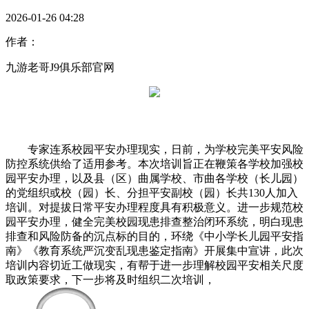
2026-01-26 04:28
作者：
九游老哥J9俱乐部官网
专家连系校园平安办理现实，日前，为学校完美平安风险
防控系统供给了适用参考。本次培训旨正在鞭策各学校加强校
园平安办理，以及县（区）曲属学校、市曲各学校（长儿园）
的党组织或校（园）长、分担平安副校（园）长共130人加入
培训。对提拔日常平安办理程度具有积极意义。进一步规范校
园平安办理，健全完美校园现患排查整治闭环系统，明白现患
排查和风险防备的沉点标的目的，环绕《中小学长儿园平安指
南》《教育系统严沉变乱现患鉴定指南》开展集中宣讲，此次
培训内容切近工做现实，有帮于进一步理解校园平安相关尺度
取政策要求，下一步将及时组织二次培训，