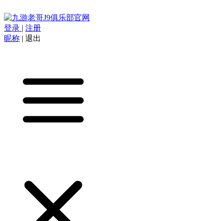
登录
|
注册
昵称
|
退出